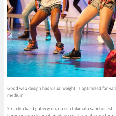
Good web design has visual weight, is optimized for vari
medium.
Stet clita kasd gubergren, no sea takimata sanctus est 
Lorem ipsum dolor sit amet. no sea takimata sanctus e