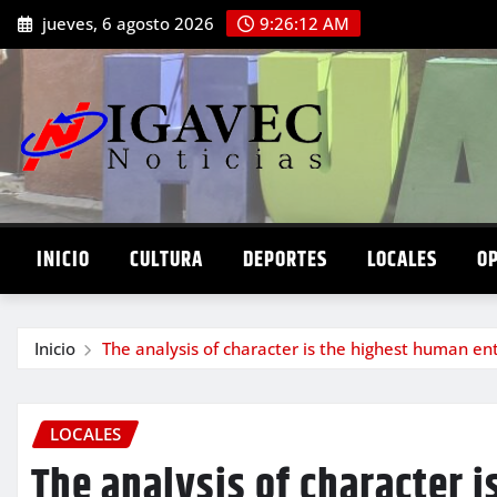
Saltar
jueves, 6 agosto 2026
9:26:13 AM
al
contenido
INICIO
CULTURA
DEPORTES
LOCALES
O
Inicio
The analysis of character is the highest human e
LOCALES
The analysis of character 