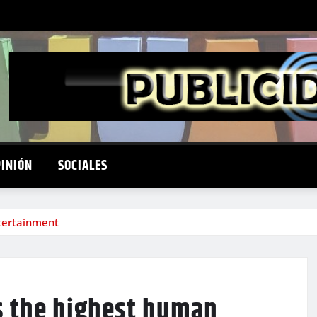
PINIÓN
SOCIALES
ntertainment
is the highest human