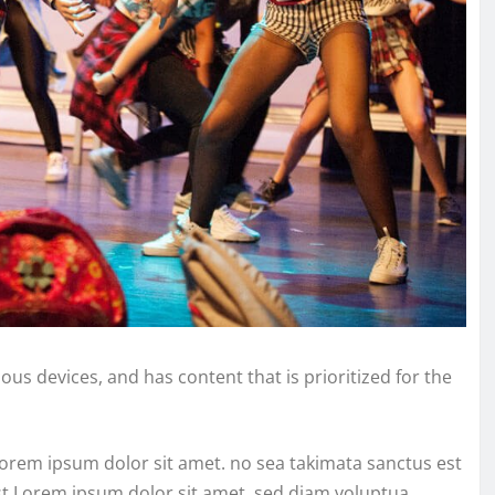
ous devices, and has content that is prioritized for the
Lorem ipsum dolor sit amet. no sea takimata sanctus est
st Lorem ipsum dolor sit amet. sed diam voluptua.