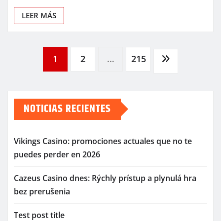
LEER MÁS
Paginación
1
2
…
215
de
NOTICIAS RECIENTES
entradas
Vikings Casino: promociones actuales que no te
puedes perder en 2026
Cazeus Casino dnes: Rýchly prístup a plynulá hra
bez prerušenia
Test post title