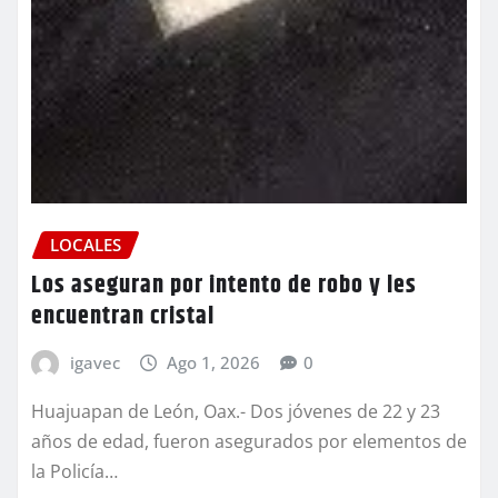
LOCALES
Los aseguran por intento de robo y les
encuentran cristal
igavec
Ago 1, 2026
0
Huajuapan de León, Oax.- Dos jóvenes de 22 y 23
años de edad, fueron asegurados por elementos de
la Policía…