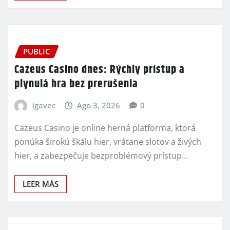
PUBLIC
Cazeus Casino dnes: Rýchly prístup a
plynulá hra bez prerušenia
igavec
Ago 3, 2026
0
Cazeus Casino je online herná platforma, ktorá
ponúka širokú škálu hier, vrátane slotov a živých
hier, a zabezpečuje bezproblémový prístup…
LEER MÁS