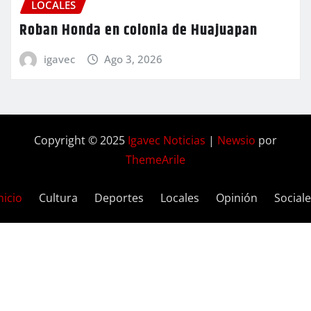
LOCALES
Roban Honda en colonia de Huajuapan
igavec
Ago 3, 2026
Copyright © 2025
Igavec Noticias
|
Newsio
por
ThemeArile
nicio
Cultura
Deportes
Locales
Opinión
Social