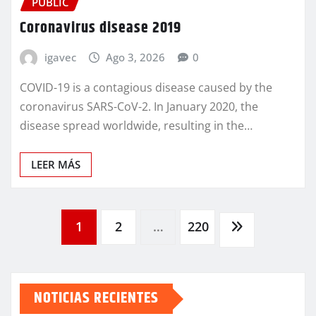
PUBLIC
Coronavirus disease 2019
igavec
Ago 3, 2026
0
COVID-19 is a contagious disease caused by the
coronavirus SARS-CoV-2. In January 2020, the
disease spread worldwide, resulting in the…
LEER MÁS
Paginación
1
2
…
220
de
NOTICIAS RECIENTES
entradas