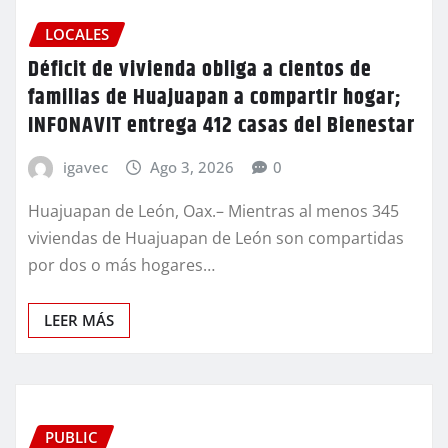
LOCALES
Déficit de vivienda obliga a cientos de
familias de Huajuapan a compartir hogar;
INFONAVIT entrega 412 casas del Bienestar
igavec
Ago 3, 2026
0
Huajuapan de León, Oax.– Mientras al menos 345
viviendas de Huajuapan de León son compartidas
por dos o más hogares…
LEER MÁS
PUBLIC