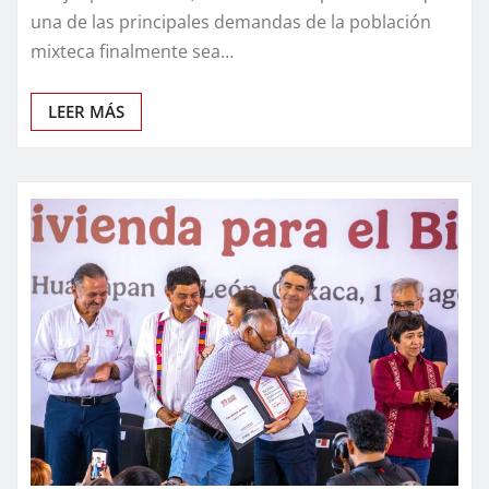
una de las principales demandas de la población
mixteca finalmente sea…
LEER MÁS