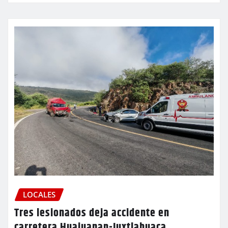
LOCALES
Tres lesionados deja accidente en
carretera Huajuapan-Juxtlahuaca