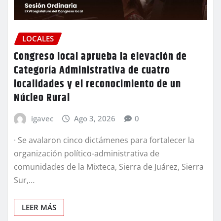
LOCALES
Congreso local aprueba la elevación de
Categoría Administrativa de cuatro
localidades y el reconocimiento de un
Núcleo Rural
igavec
Ago 3, 2026
0
· Se avalaron cinco dictámenes para fortalecer la
organización político-administrativa de
comunidades de la Mixteca, Sierra de Juárez, Sierra
Sur,…
LEER MÁS