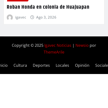
Roban Honda en colonia de Huajuapan
igavec
Ago 3, 2026
Copyright © 2025
Igavec Noticias
|
Newsio
por
ThemeArile
nicio
Cultura
Deportes
Locales
Opinión
Social