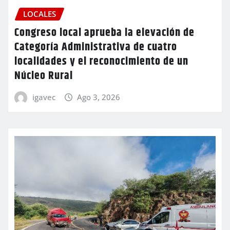
LOCALES
Congreso local aprueba la elevación de
Categoría Administrativa de cuatro
localidades y el reconocimiento de un
Núcleo Rural
igavec
Ago 3, 2026