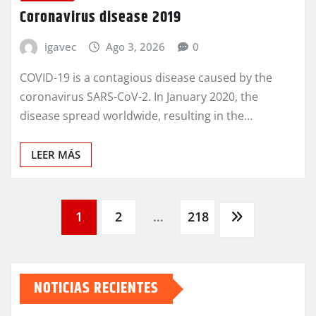
Coronavirus disease 2019
igavec
Ago 3, 2026
0
COVID-19 is a contagious disease caused by the
coronavirus SARS-CoV-2. In January 2020, the
disease spread worldwide, resulting in the…
LEER MÁS
Paginación
1
2
…
218
de
NOTICIAS RECIENTES
entradas