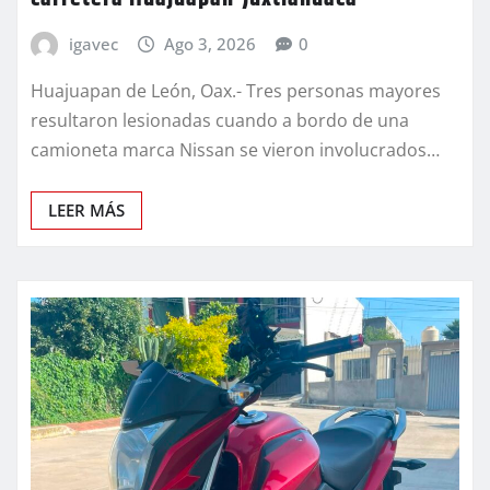
igavec
Ago 3, 2026
0
Huajuapan de León, Oax.- Tres personas mayores
resultaron lesionadas cuando a bordo de una
camioneta marca Nissan se vieron involucrados…
LEER MÁS