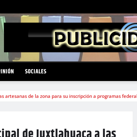
PINIÓN
SOCIALES
s artesanas de la zona para su inscripción a programas federa
pal de Juxtlahuaca a las