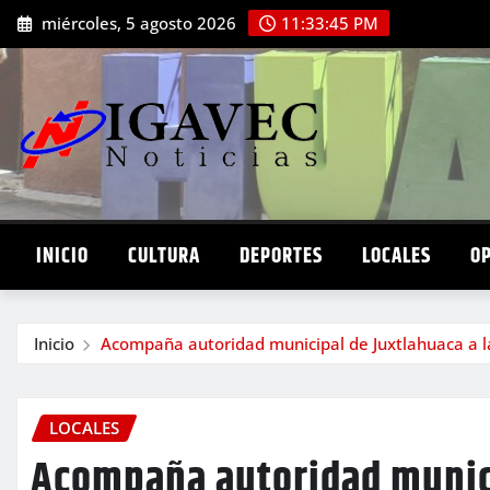
Saltar
miércoles, 5 agosto 2026
11:33:47 PM
al
contenido
INICIO
CULTURA
DEPORTES
LOCALES
O
Inicio
Acompaña autoridad municipal de Juxtlahuaca a la
LOCALES
Acompaña autoridad munici