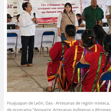
Huajuapan de León, Oax.- Artesanas de región mixteca, p
de programa “Apoyarte: Artesanas Indígenas y Afromexic