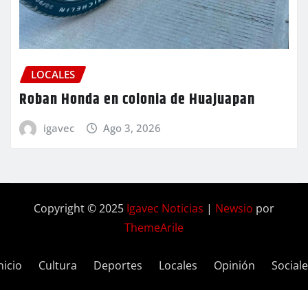
LOCALES
Roban Honda en colonia de Huajuapan
igavec
Ago 3, 2026
Copyright © 2025
Igavec Noticias
|
Newsio
por
ThemeArile
nicio
Cultura
Deportes
Locales
Opinión
Social