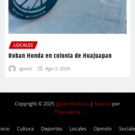
LOCALES
Roban Honda en colonia de Huajuapan
igavec
Ago 3, 2026
Copyright © 2025
Igavec Noticias
|
Newsio
por
ThemeArile
nicio
Cultura
Deportes
Locales
Opinión
Social