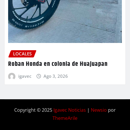
LOCALES
Roban Honda en colonia de Huajuapan
igavec
Ago 3, 2026
Copyright © 2025
Igavec Noticias
|
Newsio
por
ThemeArile