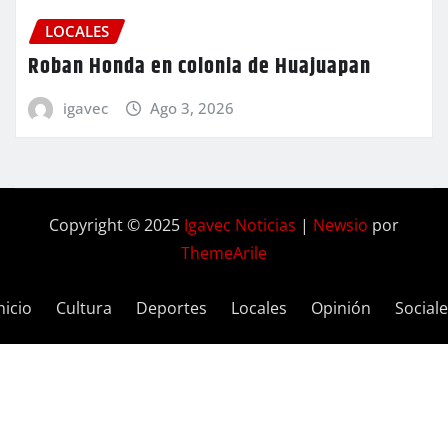
LOCALES
Roban Honda en colonia de Huajuapan
igavec
Ago 3, 2026
Copyright © 2025
Igavec Noticias
|
Newsio
por
ThemeArile
nicio
Cultura
Deportes
Locales
Opinión
Social