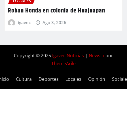
LOCALES
Roban Honda en colonia de Huajuapan
igavec
Ago 3, 2026
Copyright © 2025
Igavec Noticias
|
Newsio
por
ThemeArile
nicio
Cultura
Deportes
Locales
Opinión
Social