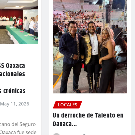
SS Oaxaca
acionales
 crónicas
May 11, 2026
LOCALES
Un derroche de Talento en
Oaxaca…
icano del Seguro
 Oaxaca fue sede