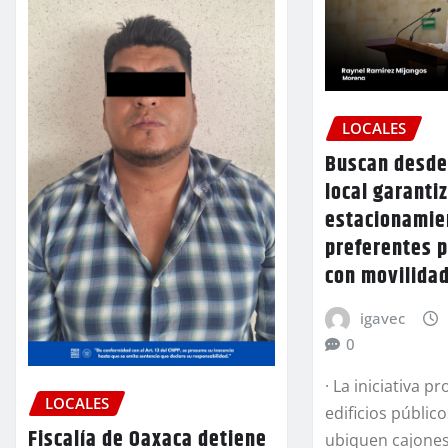
LOCALES
Buscan desde
local garanti
estacionamie
preferentes 
con movilida
igavec
0
· La iniciativa 
LOCALES
edificios públic
Fiscalía de Oaxaca detiene
ubiquen cajone