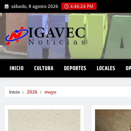
Saltar
sábado, 8 agosto 2026
4:46:26 PM
al
contenido
INICIO
CULTURA
DEPORTES
LOCALES
O
Inicio
2026
mayo