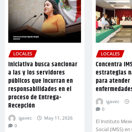
LOCALES
LOCALES
Concentra IM
Iniciativa busca sancionar
estrategias n
a las y los servidores
para atender
públicos que incurran en
enfermedades
responsabilidades en el
proceso de Entrega-
igavec
Recepción
0
igavec
May 11, 2026
El Instituto Mex
0
Social (IMSS) en