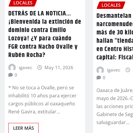
LOCALES
LOCALES
DETRÁS DE LA NOTICIA…
Desmantelan 
¡Bienvenida la extinción de
narcomenude
dominio contra Emilio
más de 30 kil
Lozoya! ¿Y para cuándo
hallan “tiend
FGR contra Nacho Ovalle y
en Centro His
Rubén Rocha?
capital: Fisc
igavec
May 11, 2026
igavec
0
0
* No se toca a Ovalle, pero se
Oaxaca de Juárez
inhabilitó 10 años para ejercer
mayo de 2026.-
cargos públicos al oaxaqueño
las acciones prio
René Gavira, extitular…
Gabinete de Seg
salvaguardar…
LEER MÁS