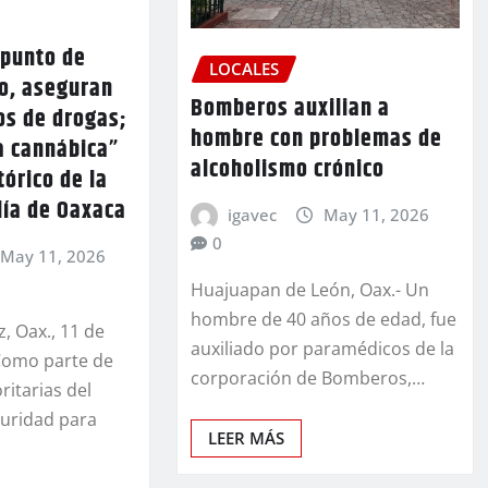
punto de
LOCALES
o, aseguran
Bomberos auxilian a
os de drogas;
hombre con problemas de
a cannábica”
alcoholismo crónico
tórico de la
alía de Oaxaca
igavec
May 11, 2026
0
May 11, 2026
Huajuapan de León, Oax.- Un
hombre de 40 años de edad, fue
, Oax., 11 de
auxiliado por paramédicos de la
Como parte de
corporación de Bomberos,…
ritarias del
uridad para
LEER MÁS