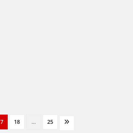
17
18
…
25