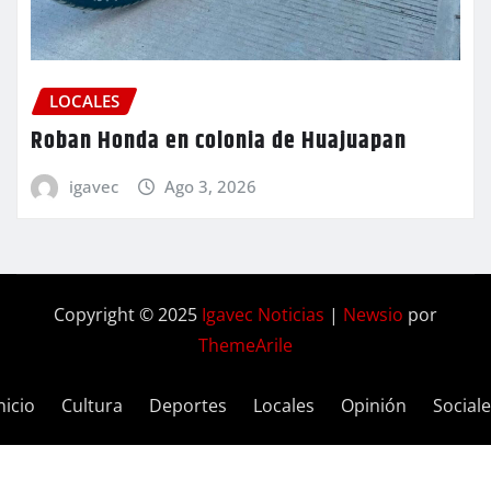
LOCALES
Roban Honda en colonia de Huajuapan
igavec
Ago 3, 2026
Copyright © 2025
Igavec Noticias
|
Newsio
por
ThemeArile
nicio
Cultura
Deportes
Locales
Opinión
Social