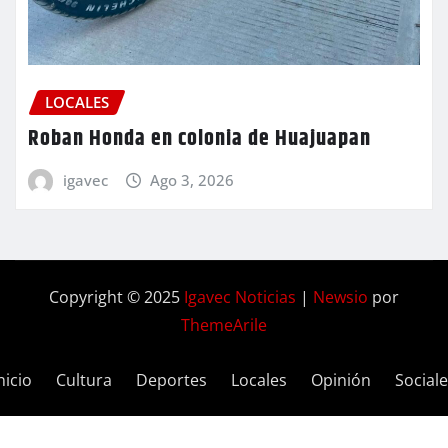
LOCALES
Roban Honda en colonia de Huajuapan
igavec
Ago 3, 2026
Copyright © 2025
Igavec Noticias
|
Newsio
por
ThemeArile
nicio
Cultura
Deportes
Locales
Opinión
Social