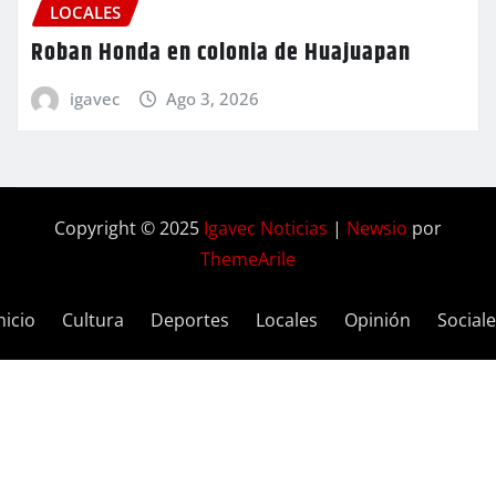
LOCALES
Roban Honda en colonia de Huajuapan
igavec
Ago 3, 2026
Copyright © 2025
Igavec Noticias
|
Newsio
por
ThemeArile
nicio
Cultura
Deportes
Locales
Opinión
Social