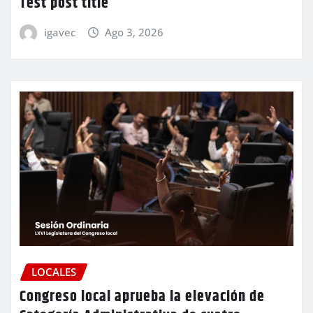
Test post title
igavec
Ago 3, 2026
LOCALES
Congreso local aprueba la elevación de