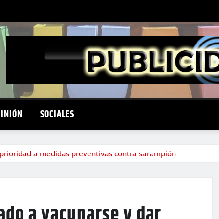
PINIÓN
SOCIALES
prioridad a medidas preventivas contra sarampión
ado a vacunarse y dar