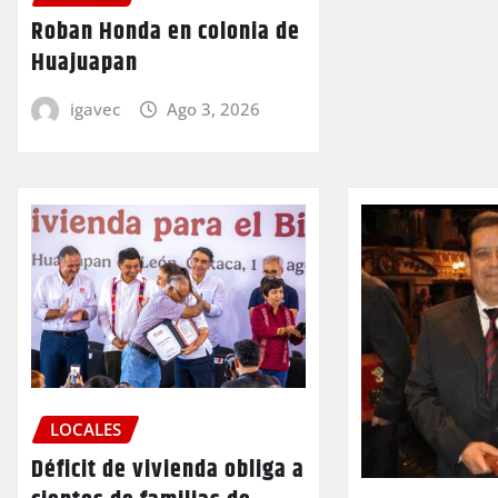
Roban Honda en colonia de
Huajuapan
igavec
Ago 3, 2026
LOCALES
Déficit de vivienda obliga a