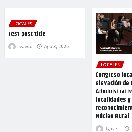
LOCALES
Test post title
igavec
Ago 3, 2026
LOCALES
Congreso loca
elevación de 
Administrativ
localidades y
reconocimien
Núcleo Rural
igavec