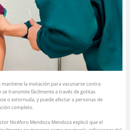
a mantiene la invitación para vacunarse contra
se transmite fácilmente a través de gotitas
ose o estornuda, y puede afectar a personas de
ción completo.
doctor Nicéforo Mendoza Mendoza explicó que el
cipalmente en menores como neumonía, infecciones del