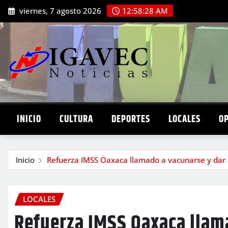
Saltar
viernes, 7 agosto 2026
12:58:29 AM
al
contenido
INICIO
CULTURA
DEPORTES
LOCALES
O
Inicio
Refuerza IMSS Oaxaca llamado a vacunarse y dar 
LOCALES
Refuerza IMSS Oaxaca llam