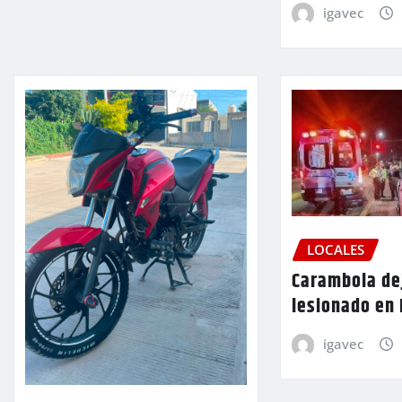
igavec
LOCALES
Carambola de
lesionado en
igavec