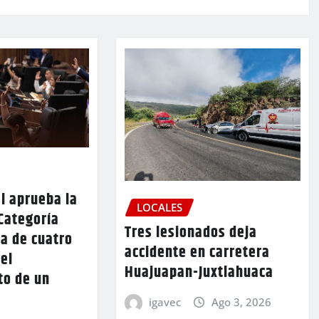
l aprueba la
LOCALES
Categoría
Tres lesionados deja
a de cuatro
accidente en carretera
 el
Huajuapan-Juxtlahuaca
to de un
igavec
Ago 3, 2026