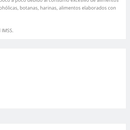
 poco a poco debido al consumo excesivo de alimentos
cohólicas, botanas, harinas, alimentos elaborados con
l IMSS.