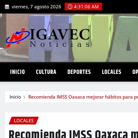
Saltar
viernes, 7 agosto 2026
4:31:08 AM
al
contenido
INICIO
CULTURA
DEPORTES
LOCALES
O
Inicio
Recomienda IMSS Oaxaca mejorar hábitos para pre
LOCALES
Recomienda IMSS Oaxaca m