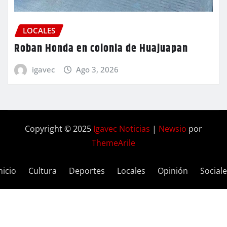
LOCALES
Roban Honda en colonia de Huajuapan
igavec
Ago 3, 2026
Copyright © 2025
Igavec Noticias
|
Newsio
por
ThemeArile
nicio
Cultura
Deportes
Locales
Opinión
Social