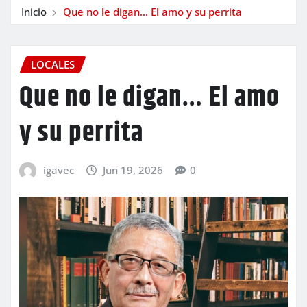
Inicio
Que no le digan…
El amo y su perrita
LOCALES
Que no le digan…
El amo
y su perrita
igavec
Jun 19, 2026
0