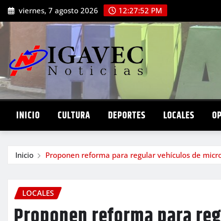
Saltar
viernes, 7 agosto 2026
12:27:53 PM
al
contenido
INICIO
CULTURA
DEPORTES
LOCALES
O
Inicio
Proponen reforma para regular vehículos de micr
LOCALES
Proponen reforma para reg