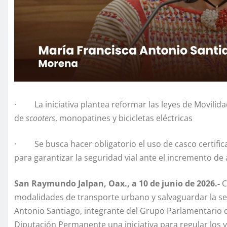
· La iniciativa plantea reformar las leyes de Movilidad
de
scooters
, monopatines y bicicletas eléctricas
· Se busca hacer obligatorio el uso de casco certific
para garantizar la seguridad vial ante el incremento de
San Raymundo Jalpan, Oax., a 10 de junio de 2026.-
C
modalidades de transporte urbano y salvaguardar la seg
Antonio Santiago, integrante del Grupo Parlamentario 
Diputación Permanente una iniciativa para regular los v