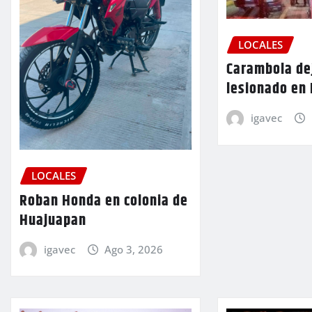
LOCALES
Carambola de
lesionado en
igavec
LOCALES
Roban Honda en colonia de
Huajuapan
igavec
Ago 3, 2026