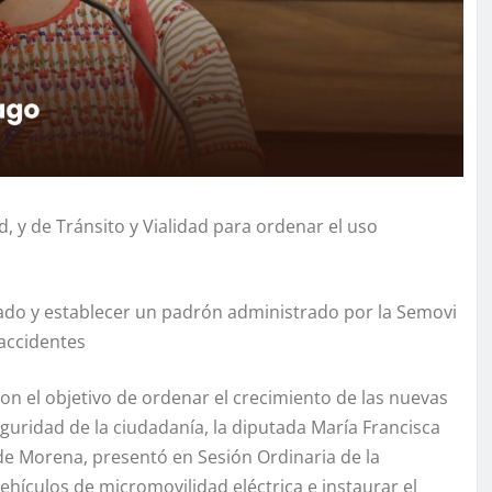
, y de Tránsito y Vialidad para ordenar el uso
ado y establecer un padrón administrado por la Semovi
 accidentes
on el objetivo de ordenar el crecimiento de las nuevas
uridad de la ciudadanía, la diputada María Francisca
de Morena, presentó en Sesión Ordinaria de la
ehículos de micromovilidad eléctrica e instaurar el