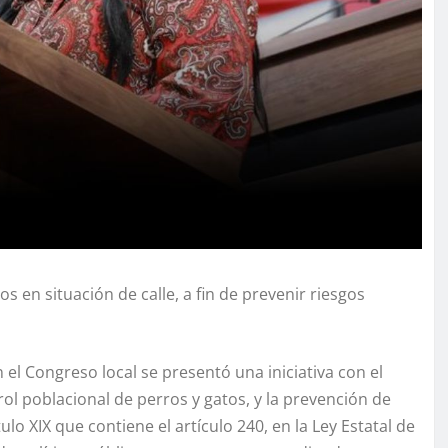
n situación de calle, a fin de prevenir riesgos
 el Congreso local se presentó una iniciativa con el
rol poblacional de perros y gatos, y la prevención de
o XIX que contiene el artículo 240, en la Ley Estatal de