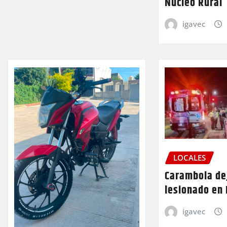
Núcleo Rural
igavec
LOCALES
Carambola de
lesionado en
igavec