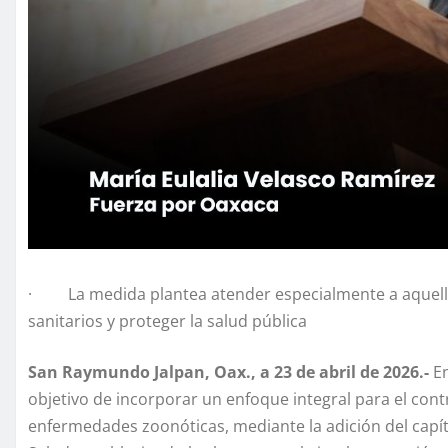
· La medida plantea atender especialmente a aquellos e
sanitarios y proteger la salud pública
San Raymundo Jalpan, Oax., a 23 de abril de 2026.-
En
objetivo de incorporar un enfoque integral para el cont
enfermedades zoonóticas, mediante la adición del capítul