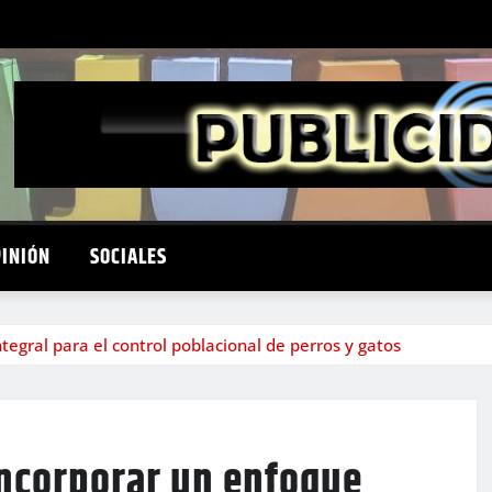
PINIÓN
SOCIALES
tegral para el control poblacional de perros y gatos
incorporar un enfoque