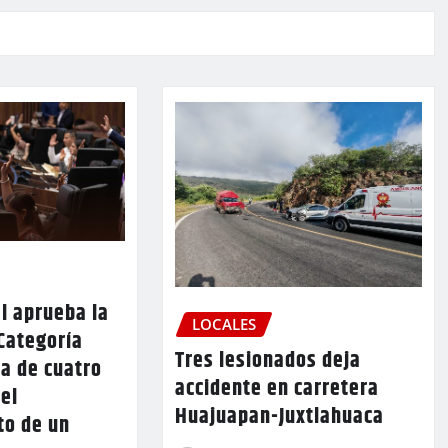
l aprueba la
LOCALES
Categoría
Tres lesionados deja
a de cuatro
accidente en carretera
 el
Huajuapan-Juxtlahuaca
to de un