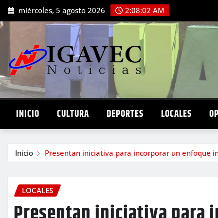
Saltar
miércoles, 5 agosto 2026
2:08:04 AM
al
contenido
INICIO
CULTURA
DEPORTES
LOCALES
O
Inicio
Presentan iniciativa para incorporar un enfoque in
LOCALES
Presentan iniciativa para 