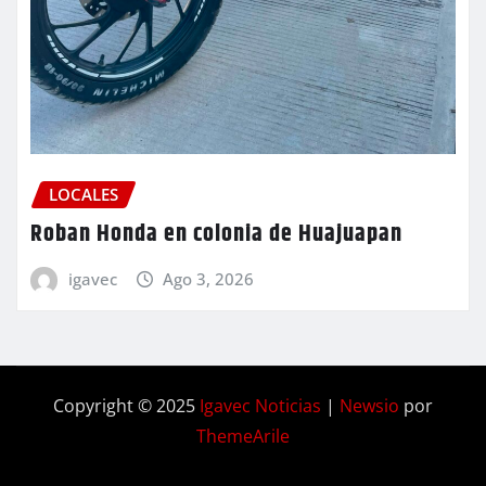
LOCALES
Roban Honda en colonia de Huajuapan
igavec
Ago 3, 2026
Copyright © 2025
Igavec Noticias
|
Newsio
por
ThemeArile