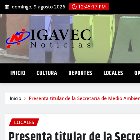
Saltar
domingo, 9 agosto 2026
12:45:19 PM
al
contenido
INICIO
CULTURA
DEPORTES
LOCALES
O
Inicio
Presenta titular de la Secretaría de Medio Ambien
LOCALES
Presenta titular de la Sec