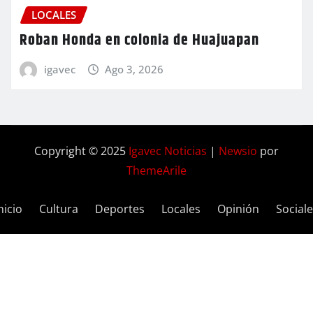
LOCALES
Roban Honda en colonia de Huajuapan
igavec
Ago 3, 2026
Copyright © 2025
Igavec Noticias
|
Newsio
por
ThemeArile
nicio
Cultura
Deportes
Locales
Opinión
Social