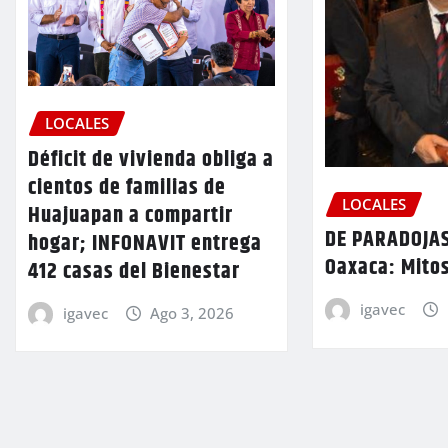
LOCALES
Déficit de vivienda obliga a
cientos de familias de
LOCALES
Huajuapan a compartir
DE PARADOJAS
hogar; INFONAVIT entrega
Oaxaca: Mitos
412 casas del Bienestar
igavec
igavec
Ago 3, 2026