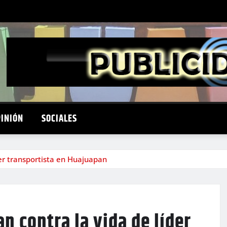
PINIÓN
SOCIALES
er transportista en Huajuapan
n contra la vida de líder