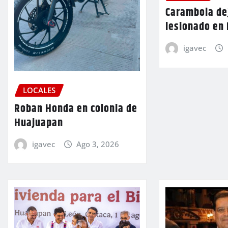
Carambola de
lesionado en
igavec
LOCALES
Roban Honda en colonia de
Huajuapan
igavec
Ago 3, 2026