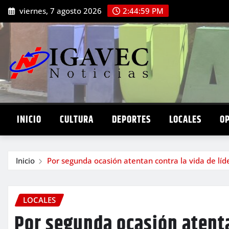
Saltar
viernes, 7 agosto 2026
2:45:00 PM
al
contenido
INICIO
CULTURA
DEPORTES
LOCALES
O
Inicio
Por segunda ocasión atentan contra la vida de líd
LOCALES
Por segunda ocasión atenta