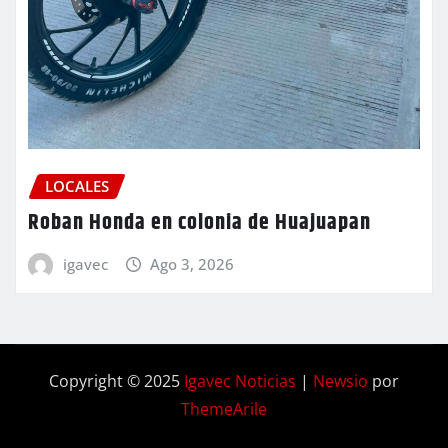
LOCALES
Roban Honda en colonia de Huajuapan
igavec
Ago 3, 2026
Copyright © 2025
Igavec Noticias
|
Newsio
por
ThemeArile