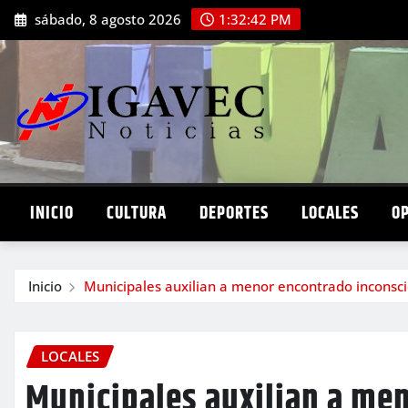
Saltar
sábado, 8 agosto 2026
1:32:44 PM
al
contenido
INICIO
CULTURA
DEPORTES
LOCALES
O
Inicio
Municipales auxilian a menor encontrado inconsci
LOCALES
Municipales auxilian a me