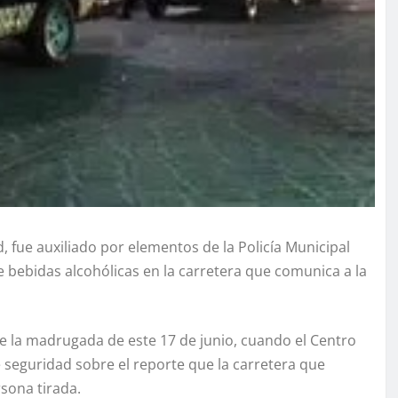
fue auxiliado por elementos de la Policía Municipal
bebidas alcohólicas en la carretera que comunica a la
 la madrugada de este 17 de junio, cuando el Centro
 seguridad sobre el reporte que la carretera que
sona tirada.