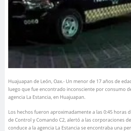
Huajuapan de León, Oax.- Un menor de 17 años de edad, 
luego que fue encontrado inconsciente por consumo de 
agencia La Estancia, en Huajuapan.
Los hechos fueron aproximadamente a las 0:45 horas de
de Control y Comando C2, alertó a las corporaciones de
conduce a la agencia La Estancia se encontraba una per