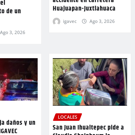
accidente en carretera
 el
Huajuapan-Juxtlahuaca
to de un
igavec
Ago 3, 2026
Ago 3, 2026
LOCALES
ja daños y un
San Juan Ihualtepec pide a
 IGAVEC