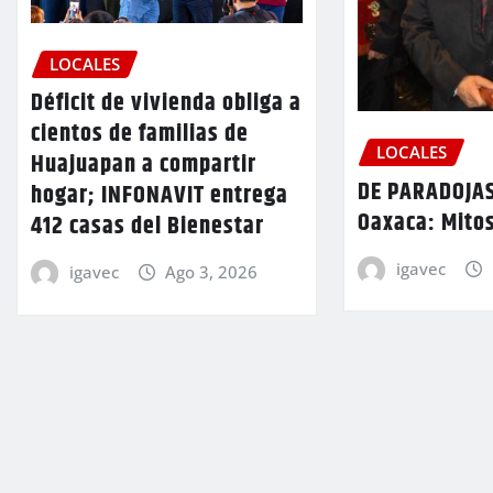
LOCALES
Déficit de vivienda obliga a
cientos de familias de
LOCALES
Huajuapan a compartir
DE PARADOJAS
hogar; INFONAVIT entrega
Oaxaca: Mitos
412 casas del Bienestar
igavec
igavec
Ago 3, 2026