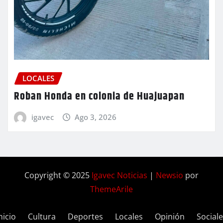
LOCALES
Roban Honda en colonia de Huajuapan
igavec
Ago 3, 2026
Copyright © 2025
Igavec Noticias
|
Newsio
por
ThemeArile
nicio
Cultura
Deportes
Locales
Opinión
Social