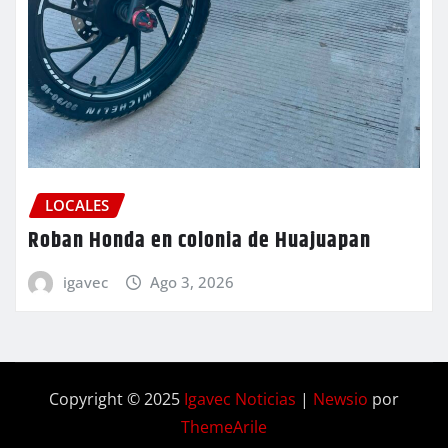
LOCALES
Roban Honda en colonia de Huajuapan
igavec
Ago 3, 2026
Copyright © 2025
Igavec Noticias
|
Newsio
por
ThemeArile