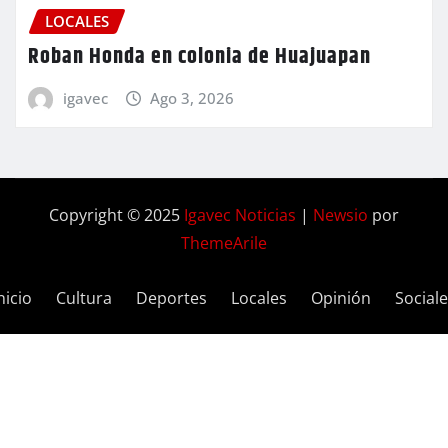
LOCALES
Roban Honda en colonia de Huajuapan
igavec
Ago 3, 2026
Copyright © 2025
Igavec Noticias
|
Newsio
por
ThemeArile
nicio
Cultura
Deportes
Locales
Opinión
Social