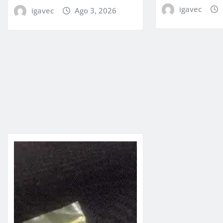
igavec
igavec
Ago 3, 2026