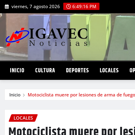
Saltar
viernes, 7 agosto 2026
6:49:17 PM
al
contenido
INICIO
CULTURA
DEPORTES
LOCALES
O
Inicio
Motociclista muere por lesiones de arma de fueg
LOCALES
Motociclista muere por les