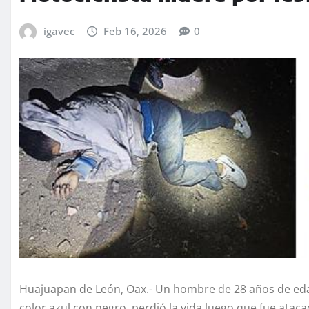
igavec
Feb 16, 2026
0
Huajuapan de León, Oax.- Un hombre de 28 años de edad
color azul con negro, perdió la vida luego que fue at