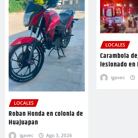
LOCALES
Carambola de
lesionado en
igavec
LOCALES
Roban Honda en colonia de
Huajuapan
igavec
Ago 3, 2026