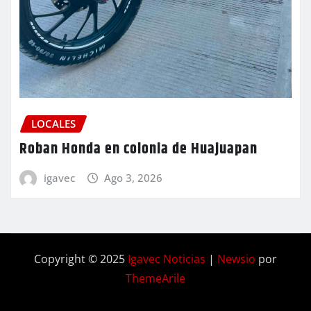
LOCALES
Roban Honda en colonia de Huajuapan
igavec
Ago 3, 2026
Copyright © 2025
Igavec Noticias
|
Newsio
por
ThemeArile