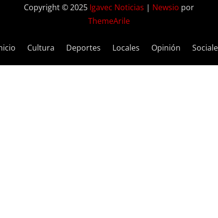
Copyright © 2025
Igavec Noticias
|
Newsio
por
ThemeArile
nicio
Cultura
Deportes
Locales
Opinión
Social