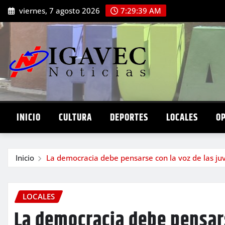
Saltar
viernes, 7 agosto 2026
7:29:41 AM
al
contenido
INICIO
CULTURA
DEPORTES
LOCALES
O
Inicio
La democracia debe pensarse con la voz de las juv
LOCALES
La democracia debe pensars