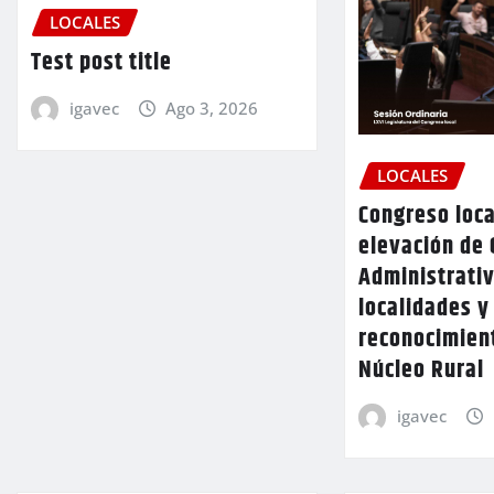
LOCALES
Test post title
igavec
Ago 3, 2026
LOCALES
Congreso loca
elevación de 
Administrativ
localidades y
reconocimien
Núcleo Rural
igavec