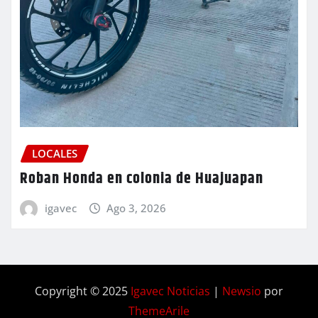
LOCALES
Roban Honda en colonia de Huajuapan
igavec
Ago 3, 2026
Copyright © 2025
Igavec Noticias
|
Newsio
por
ThemeArile