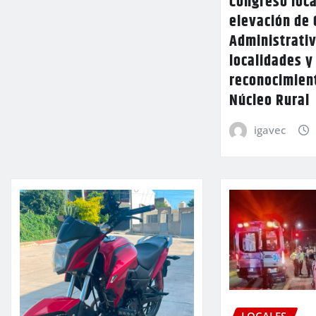
Congreso loca
elevación de 
Administrativ
localidades y
reconocimien
Núcleo Rural
igavec
LOCALES