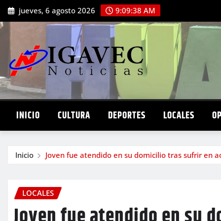
Saltar
jueves, 6 agosto 2026
9:09:40 AM
al
contenido
INICIO
CULTURA
DEPORTES
LOCALES
O
Inicio
Joven fue atendido en su domicilio tras sufrir en
LOCALES
Joven fue atendido en su do