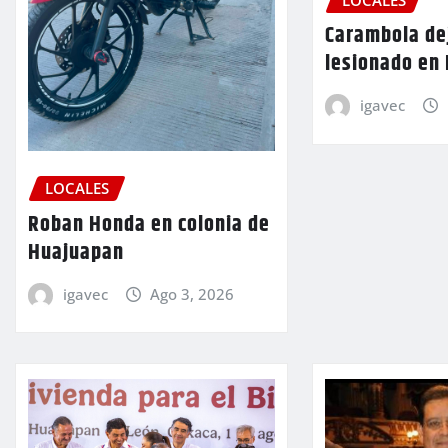
Carambola de
lesionado en
igavec
LOCALES
Roban Honda en colonia de
Huajuapan
igavec
Ago 3, 2026