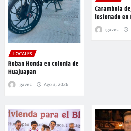
Carambola de
lesionado en
igavec
LOCALES
Roban Honda en colonia de
Huajuapan
igavec
Ago 3, 2026