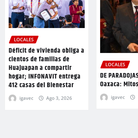
LOCALES
Déficit de vivienda obliga a
cientos de familias de
LOCALES
Huajuapan a compartir
DE PARADOJAS
hogar; INFONAVIT entrega
Oaxaca: Mitos
412 casas del Bienestar
igavec
igavec
Ago 3, 2026