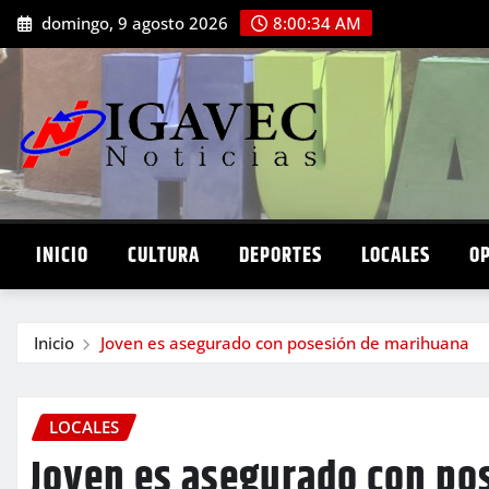
Saltar
domingo, 9 agosto 2026
8:00:36 AM
al
contenido
INICIO
CULTURA
DEPORTES
LOCALES
O
Inicio
Joven es asegurado con posesión de marihuana
LOCALES
Joven es asegurado con po