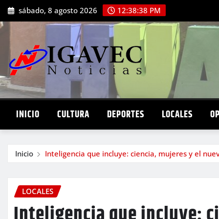
Saltar
sábado, 8 agosto 2026
12:38:39 PM
al
contenido
INICIO
CULTURA
DEPORTES
LOCALES
O
Inicio
Inteligencia que incluye: ciencia, mujeres y el nue
LOCALES
Inteligencia que incluye: c