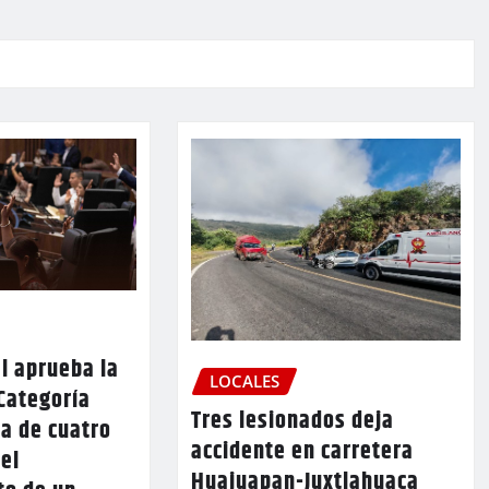
l aprueba la
LOCALES
Categoría
Tres lesionados deja
a de cuatro
accidente en carretera
 el
Huajuapan-Juxtlahuaca