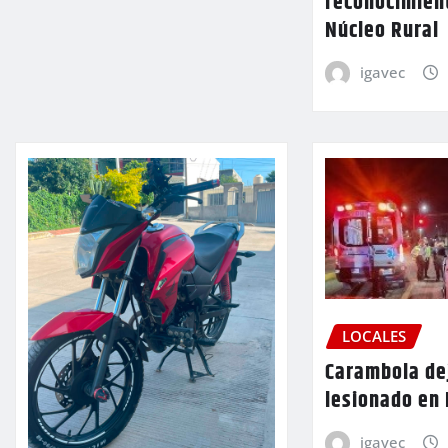
reconocimien
Núcleo Rural
igavec
LOCALES
Carambola de
lesionado en
igavec