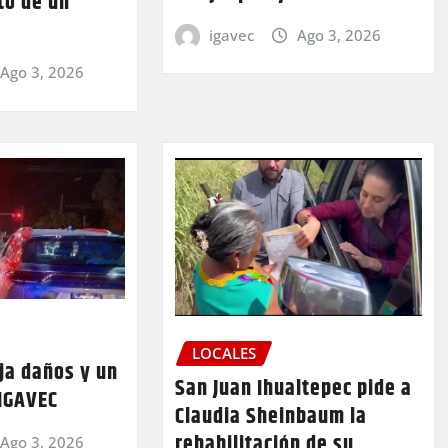
to de un
igavec
Ago 3, 2026
Ago 3, 2026
LOCALES
ja daños y un
San Juan Ihualtepec pide a
 IGAVEC
Claudia Sheinbaum la
rehabilitación de su
Ago 3, 2026