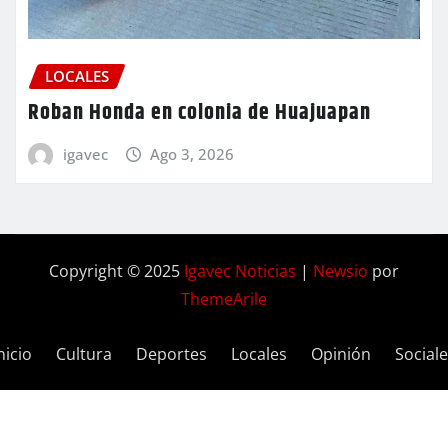
LOCALES
Roban Honda en colonia de Huajuapan
igavec
Ago 3, 2026
Copyright © 2025
Igavec Noticias
|
Newsio
por
ThemeArile
nicio
Cultura
Deportes
Locales
Opinión
Social