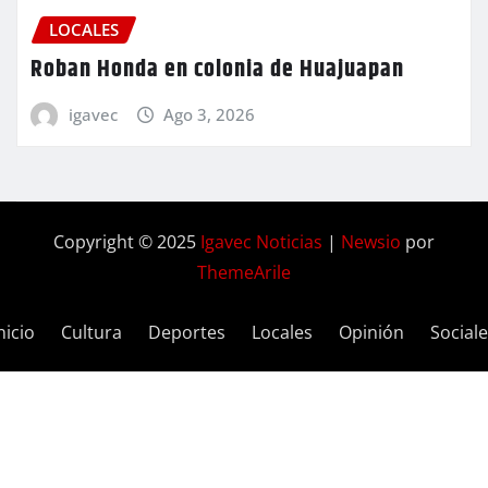
LOCALES
Roban Honda en colonia de Huajuapan
igavec
Ago 3, 2026
Copyright © 2025
Igavec Noticias
|
Newsio
por
ThemeArile
nicio
Cultura
Deportes
Locales
Opinión
Social