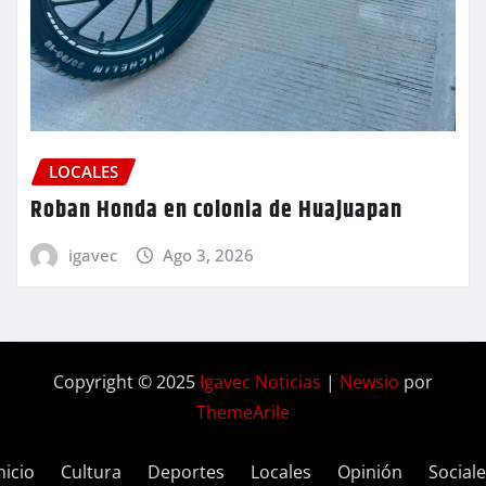
LOCALES
Roban Honda en colonia de Huajuapan
igavec
Ago 3, 2026
Copyright © 2025
Igavec Noticias
|
Newsio
por
ThemeArile
nicio
Cultura
Deportes
Locales
Opinión
Social