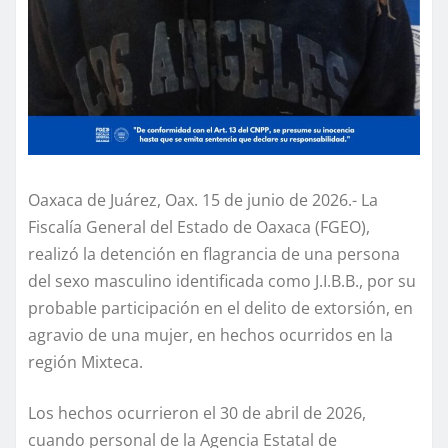
Oaxaca de Juárez, Oax. 15 de junio de 2026.- La
Fiscalía General del Estado de Oaxaca (FGEO),
realizó la detención en flagrancia de una persona
del sexo masculino identificada como J.I.B.B., por su
probable participación en el delito de extorsión, en
agravio de una mujer, en hechos ocurridos en la
región Mixteca.
Los hechos ocurrieron el 30 de abril de 2026,
cuando personal de la Agencia Estatal de