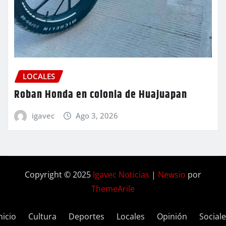
LOCALES
Roban Honda en colonia de Huajuapan
igavec
Ago 3, 2026
Copyright © 2025
Igavec Noticias
|
Newsio
por
ThemeArile
nicio
Cultura
Deportes
Locales
Opinión
Social