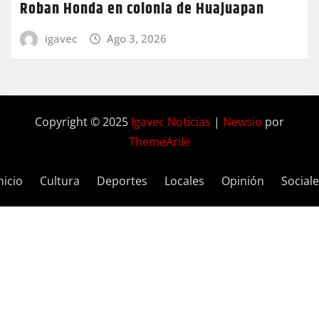
Roban Honda en colonia de Huajuapan
igavec
Ago 3, 2026
Copyright © 2025
Igavec Noticias
|
Newsio
por
ThemeArile
nicio
Cultura
Deportes
Locales
Opinión
Social