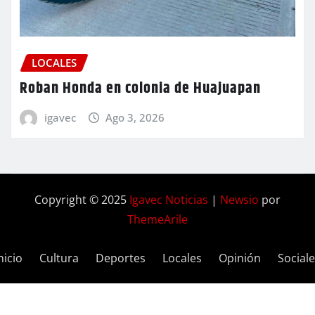
LOCALES
Roban Honda en colonia de Huajuapan
igavec
Ago 3, 2026
Copyright © 2025
Igavec Noticias
|
Newsio
por
ThemeArile
nicio
Cultura
Deportes
Locales
Opinión
Social