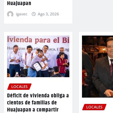
Huajuapan
igavec
Ago 3, 2026
LOCALES
Déficit de vivienda obliga a
cientos de familias de
LOCALES
Huajuapan a compartir