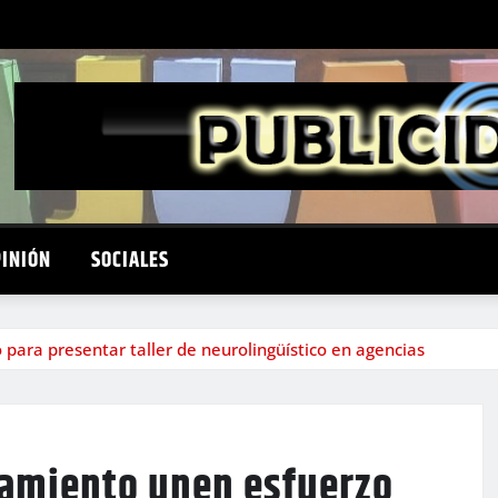
PINIÓN
SOCIALES
ara presentar taller de neurolingüístico en agencias
tamiento unen esfuerzo