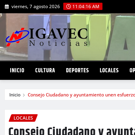
Saltar
viernes, 7 agosto 2026
11:04:17 AM
al
contenido
INICIO
CULTURA
DEPORTES
LOCALES
O
Inicio
Consejo Ciudadano y ayuntamiento unen esfuerzo p
LOCALES
Consejo Ciudadano y ayun