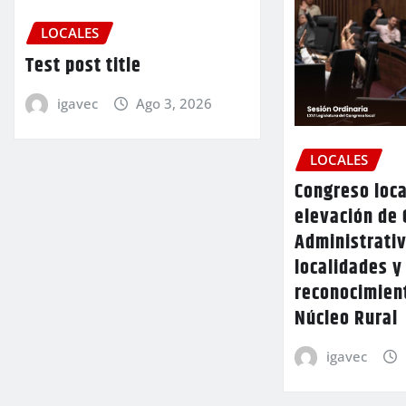
LOCALES
Test post title
igavec
Ago 3, 2026
LOCALES
Congreso loca
elevación de 
Administrativ
localidades y
reconocimien
Núcleo Rural
igavec