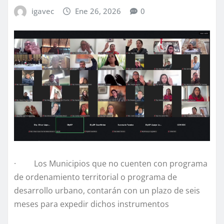
igavec
Ene 26, 2026
0
· Los Municipios que no cuenten con programa
de ordenamiento territorial o programa de
desarrollo urbano, contarán con un plazo de seis
meses para expedir dichos instrumentos