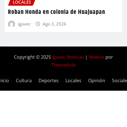
LOCALES
Roban Honda en colonia de Huajuapan
igavec
Ago 3, 2026
Copyright © 2025
Igavec Noticias
|
Newsio
por
ThemeArile
nicio
Cultura
Deportes
Locales
Opinión
Social