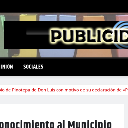
PINIÓN
SOCIALES
io de Pinotepa de Don Luis con motivo de su declaración de «
conocimiento al Municipio