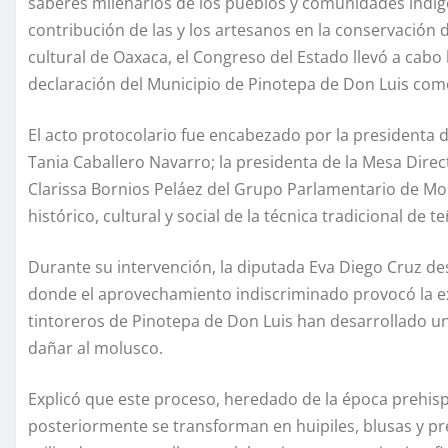
saberes milenarios de los pueblos y comunidades indíg
contribución de las y los artesanos en la conservación d
cultural de Oaxaca, el Congreso del Estado llevó a cabo
declaración del Municipio de Pinotepa de Don Luis como 
El acto protocolario fue encabezado por la presidenta d
Tania Caballero Navarro; la presidenta de la Mesa Direct
Clarissa Bornios Peláez del Grupo Parlamentario de Mor
histórico, cultural y social de la técnica tradicional de 
Durante su intervención, la diputada Eva Diego Cruz de
donde el aprovechamiento indiscriminado provocó la ext
tintoreros de Pinotepa de Don Luis han desarrollado un
dañar al molusco.
Explicó que este proceso, heredado de la época prehisp
posteriormente se transforman en huipiles, blusas y pr