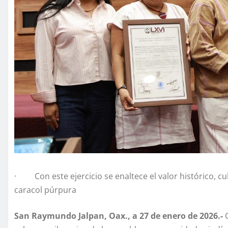
· Con este ejercicio se enaltece el valor histórico, cult
caracol púrpura
San Raymundo Jalpan, Oax., a 27 de enero de 2026.-
C