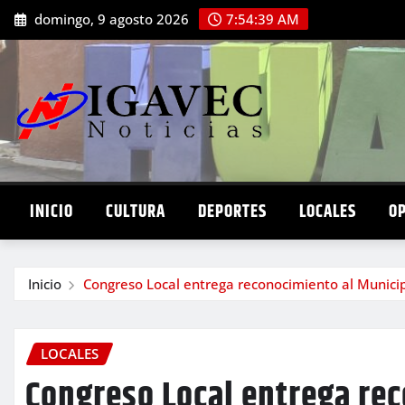
Saltar
domingo, 9 agosto 2026
7:54:40 AM
al
contenido
INICIO
CULTURA
DEPORTES
LOCALES
O
Inicio
Congreso Local entrega reconocimiento al Municip
LOCALES
Congreso Local entrega re