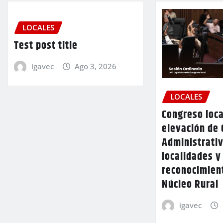
LOCALES
Test post title
igavec
Ago 3, 2026
LOCALES
Congreso loca
elevación de 
Administrativ
localidades y
reconocimien
Núcleo Rural
igavec