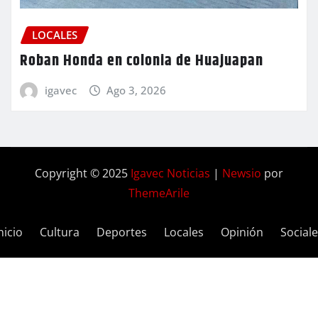
LOCALES
Roban Honda en colonia de Huajuapan
igavec
Ago 3, 2026
Copyright © 2025
Igavec Noticias
|
Newsio
por
ThemeArile
nicio
Cultura
Deportes
Locales
Opinión
Social