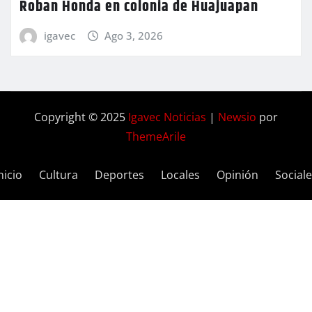
Roban Honda en colonia de Huajuapan
igavec
Ago 3, 2026
Copyright © 2025
Igavec Noticias
|
Newsio
por
ThemeArile
nicio
Cultura
Deportes
Locales
Opinión
Social