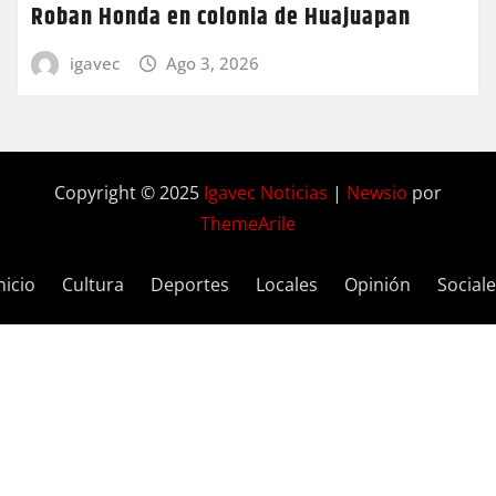
Roban Honda en colonia de Huajuapan
igavec
Ago 3, 2026
Copyright © 2025
Igavec Noticias
|
Newsio
por
ThemeArile
nicio
Cultura
Deportes
Locales
Opinión
Social